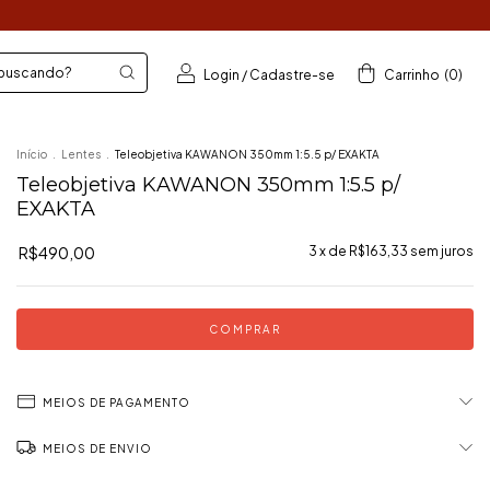
Login
/
Cadastre-se
Carrinho
(
0
)
Início
.
Lentes
.
Teleobjetiva KAWANON 350mm 1:5.5 p/ EXAKTA
Teleobjetiva KAWANON 350mm 1:5.5 p/
EXAKTA
R$490,00
3
x de
R$163,33
sem juros
MEIOS DE PAGAMENTO
MEIOS DE ENVIO