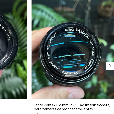
Lente Pentax 135mm 1:3.5 Takumar (baioneta)
para câmeras de montagem Pentax K