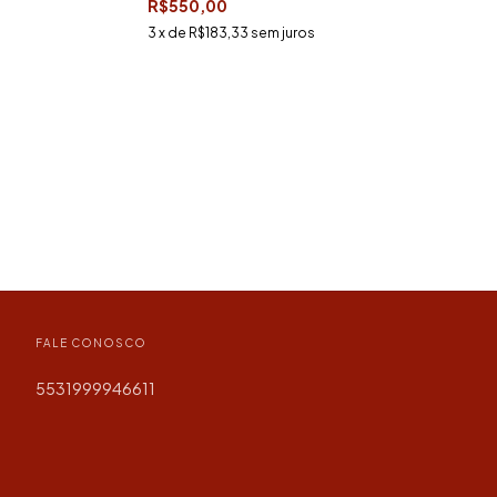
R$550,00
3
x de
R$183,33
sem juros
FALE CONOSCO
5531999946611