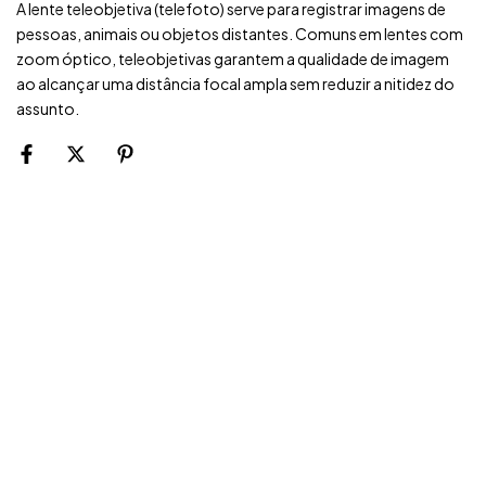
A lente teleobjetiva (telefoto) serve para registrar imagens de
pessoas, animais ou objetos distantes. Comuns em lentes com
zoom óptico, teleobjetivas garantem a qualidade de imagem
ao alcançar uma distância focal ampla sem reduzir a nitidez do
assunto.