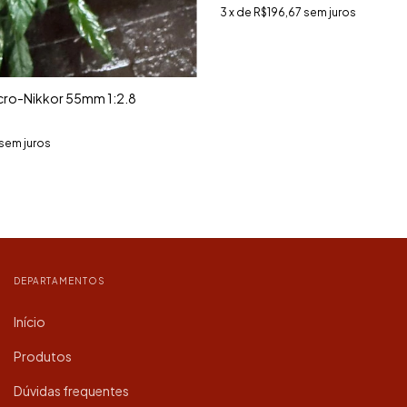
3
x de
R$196,67
sem juros
icro-Nikkor 55mm 1:2.8
sem juros
DEPARTAMENTOS
Início
Produtos
Dúvidas frequentes