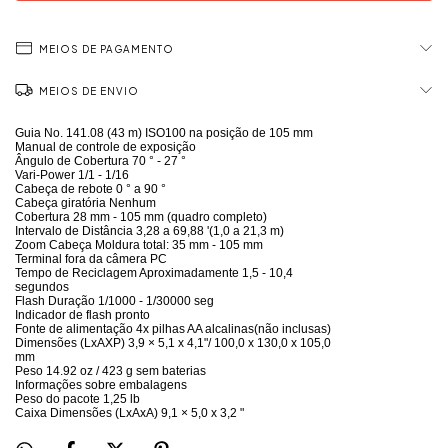
MEIOS DE PAGAMENTO
MEIOS DE ENVIO
Guia No. 141.08 (43 m) ISO100 na posição de 105 mm
Manual de controle de exposição
Ângulo de Cobertura 70 ° - 27 °
Vari-Power 1/1 - 1/16
Cabeça de rebote 0 ° a 90 °
Cabeça giratória Nenhum
Cobertura 28 mm - 105 mm (quadro completo)
Intervalo de Distância 3,28 a 69,88 '(1,0 a 21,3 m)
Zoom Cabeça Moldura total: 35 mm - 105 mm
Terminal fora da câmera PC
Tempo de Reciclagem Aproximadamente 1,5 - 10,4
segundos
Flash Duração 1/1000 - 1/30000 seg
Indicador de flash pronto
Fonte de alimentação 4x pilhas AA alcalinas(não inclusas)
Dimensões (LxAXP) 3,9 × 5,1 x 4,1"/ 100,0 x 130,0 x 105,0
mm
Peso 14.92 oz / 423 g sem baterias
Informações sobre embalagens
Peso do pacote 1,25 lb
Caixa Dimensões (LxAxA) 9,1 × 5,0 x 3,2 "