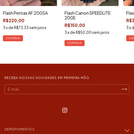
Flash Pentax AF 200SA
Flash Canon SPEEDLITE
Fla
200E
R$220,00
R$
R$150,00
3
x de
R$73,33
sem juros
3
x 
3
x de
R$50,00
sem juros
RECEBA NOSSAS NOVIDADES EM PRIMEIRA MÃO
DEPARTAMENTOS