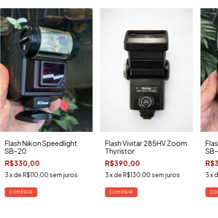
Flash Nikon Speedlight
Flash Vivitar 285HV Zoom
Fla
SB-20
Thyristor
SB-
R$330,00
R$390,00
R$
3
x de
R$110,00
sem juros
3
x de
R$130,00
sem juros
3
x 